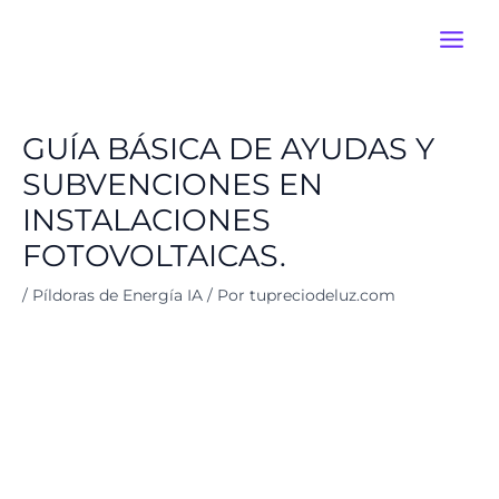
Ir
Main
al
Men
contenido
GUÍA BÁSICA DE AYUDAS Y
SUBVENCIONES EN
INSTALACIONES
FOTOVOLTAICAS.
/
Píldoras de Energía IA
/ Por
tupreciodeluz.com